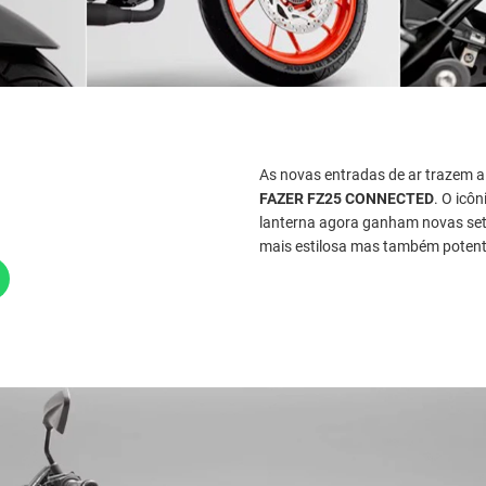
As novas entradas de ar trazem 
FAZER FZ25 CONNECTED
. O icô
lanterna agora ganham novas set
mais estilosa mas também potente