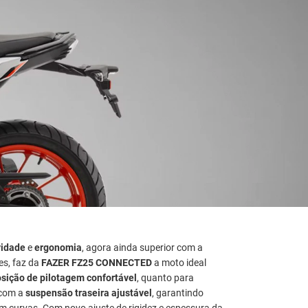
vidade
e
ergonomia
, agora ainda superior com a
es, faz da
FAZER FZ25 CONNECTED
a moto ideal
sição de pilotagem confortável
, quanto para
 com a
suspensão traseira ajustável
, garantindo
em curvas. Com novo ajuste de rigidez e espessura da