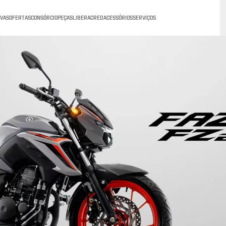
VAS
OFERTAS
CONSÓRCIO
PEÇAS
LIBERACRED
ACESSÓRIOS
SERVIÇOS