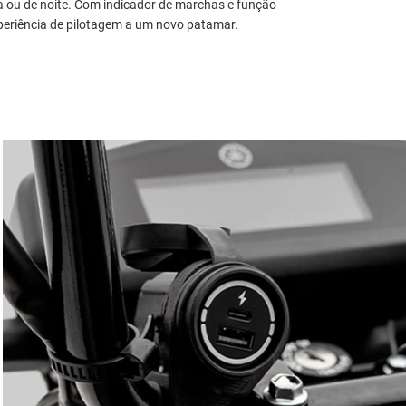
dia ou de noite. Com indicador de marchas e função
xperiência de pilotagem a um novo patamar.