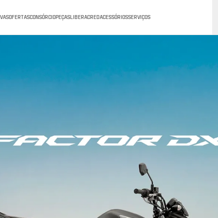
VAS
OFERTAS
CONSÓRCIO
PEÇAS
LIBERACRED
ACESSÓRIOS
SERVIÇOS