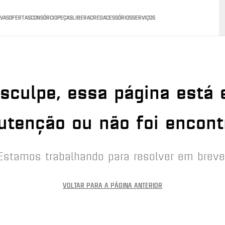
VAS
OFERTAS
CONSÓRCIO
PEÇAS
LIBERACRED
ACESSÓRIOS
SERVIÇOS
sculpe, essa página está
tenção ou não foi encont
Estamos trabalhando para resolver em breve
VOLTAR PARA A PÁGINA ANTERIOR