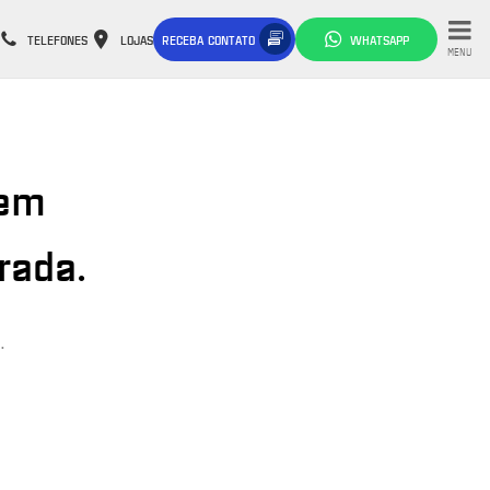
TELEFONES
LOJAS
RECEBA CONTATO
WHATSAPP
MENU
 em
rada.
.